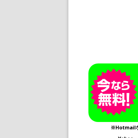
※Hotm