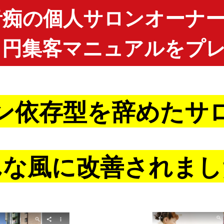
音痴の個人サロンオーナ
０円集客マニュアルをプ
ン依存型を辞めたサ
んな風に改善されまし