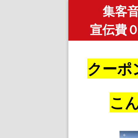
集客
宣伝費
クーポ
こ