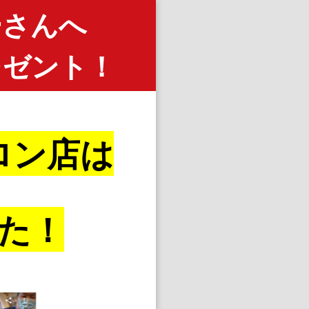
ーさんへ
レゼント！
ロン店は
た！