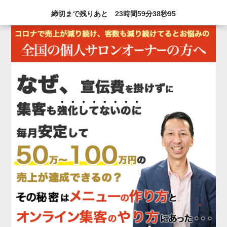
締切まで残りあと
23時間
59分
36秒
93